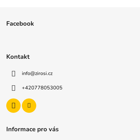
Z
á
Facebook
p
a
t
í
Kontakt
info
@
zirosi.cz
+420778053005
Informace pro vás