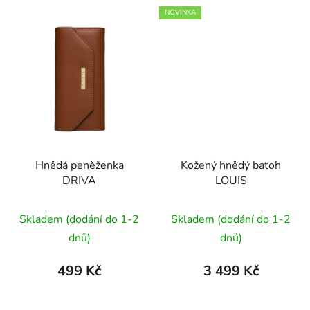
hvězdiček.
hvězdiček.
NOVINKA
Hnědá peněženka
Kožený hnědý batoh
DRIVA
LOUIS
Skladem (dodání do 1-2
Skladem (dodání do 1-2
dnů)
dnů)
499 Kč
3 499 Kč