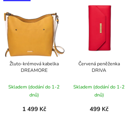
Žluto-krémová kabelka
Červená peněženka
DREAMORE
DRIVA
Průměrné
Průměrné
Skladem (dodání do 1-2
Skladem (dodání do 1-2
hodnocení
hodnocení
dnů)
dnů)
produktu
produktu
je
je
1 499 Kč
499 Kč
5,0
5,0
z
z
5
5