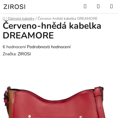
Přejít
Hledat
NÁKUP
na
KOŠÍK
obsah
Domů
/
Dámské kabelky
/
Červeno-hnědá kabelka DREAMORE
Červeno-hnědá kabelka
DREAMORE
Průměrné
6 hodnocení
Podrobnosti hodnocení
hodnocení
Značka:
ZIROSI
produktu
je
5,0
z
5
hvězdiček.