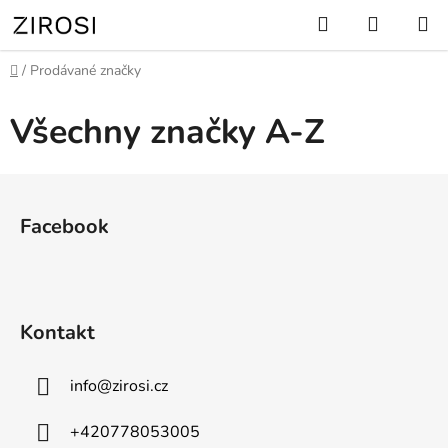
Přejít
Hledat
NÁKUP
na
KOŠÍK
obsah
Domů
/
Prodávané značky
Všechny značky A-Z
Z
á
Facebook
p
a
t
í
Kontakt
info
@
zirosi.cz
+420778053005