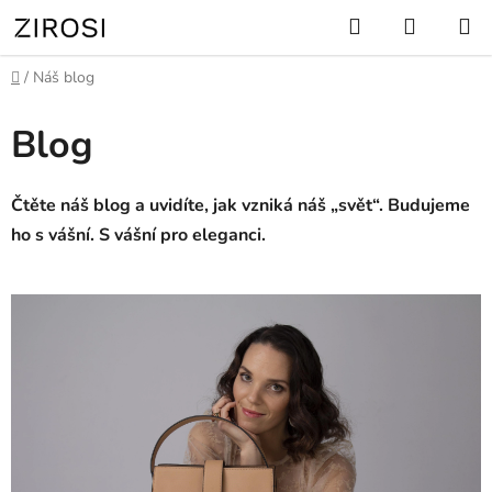
Přejít
Hledat
NÁKUP
na
KOŠÍK
obsah
Domů
/
Náš blog
Blog
Čtěte náš blog a uvidíte, jak vzniká náš „svět“. Budujeme
ho s vášní. S vášní pro eleganci.
V
ý
p
i
s
č
l
á