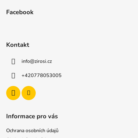
á
á
d
Facebook
p
a
a
c
t
í
p
í
Kontakt
r
v
k
info
@
zirosi.cz
y
v
+420778053005
ý
p
i
s
u
Informace pro vás
Ochrana osobních údajů