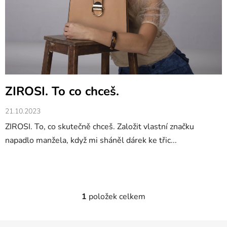
n
k
ů
ZIROSI. To co chceš.
21.10.2023
ZIROSI. To, co skutečně chceš. Založit vlastní značku
napadlo manžela, když mi sháněl dárek ke třic...
1
položek celkem
O
v
l
Z