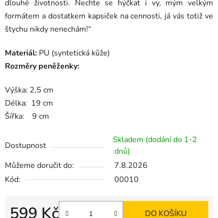
dlouhé životnosti. Nechte se hýčkat i vy, mým velkým
formátem a dostatkem kapsiček na cennosti, já vás totiž ve
štychu nikdy nenechám!“
Materiál:
PU (syntetická kůže)
Rozměry peněženky:
Výška: 2,5 cm
Délka: 19 cm
Šířka: 9 cm
Skladem (dodání do 1-2
Dostupnost
dnů)
Můžeme doručit do:
7.8.2026
Kód:
00010
599 Kč
DO KOŠÍKU