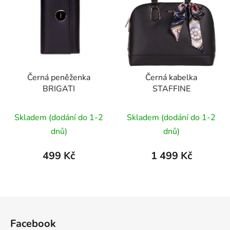
Černá peněženka
Černá kabelka
BRIGATI
STAFFINE
Průměrné
Skladem (dodání do 1-2
Skladem (dodání do 1-2
hodnocení
dnů)
dnů)
produktu
je
499 Kč
1 499 Kč
5,0
z
5
Z
hvězdiček.
á
Facebook
p