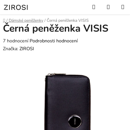
Přejít
Hledat
NÁKUP
na
KOŠÍK
obsah
Domů
/
Dámské peněženky
/
Černá peněženka VISIS
Černá peněženka VISIS
Průměrné
7 hodnocení
Podrobnosti hodnocení
hodnocení
Značka:
ZIROSI
produktu
je
5,0
z
5
hvězdiček.