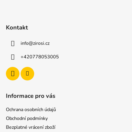
a
t
í
Kontakt
info
@
zirosi.cz
+420778053005
Informace pro vás
Ochrana osobních údajů
Obchodní podmínky
Bezplatné vrácení zboží