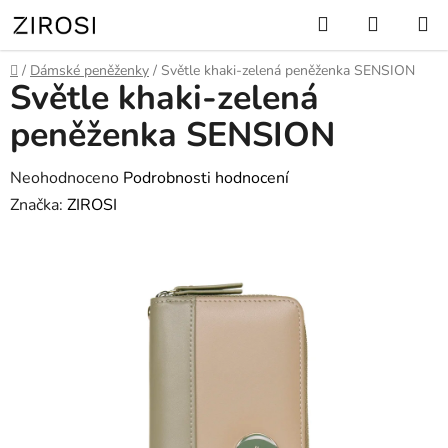
Přejít
Hledat
NÁKUP
na
KOŠÍK
obsah
Domů
/
Dámské peněženky
/
Světle khaki-zelená peněženka SENSION
Světle khaki-zelená
peněženka SENSION
Průměrné
Neohodnoceno
Podrobnosti hodnocení
hodnocení
Značka:
ZIROSI
produktu
je
0,0
z
5
hvězdiček.