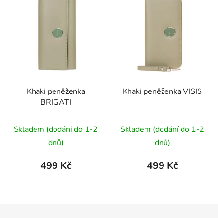
Khaki peněženka
Khaki peněženka VISIS
BRIGATI
Průměrné
Skladem (dodání do 1-2
Skladem (dodání do 1-2
hodnocení
dnů)
dnů)
produktu
je
499 Kč
499 Kč
5,0
z
5
Z
hvězdiček.