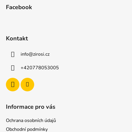
á
Facebook
p
a
t
í
Kontakt
info
@
zirosi.cz
+420778053005
Informace pro vás
Ochrana osobních údajů
Obchodní podmínky