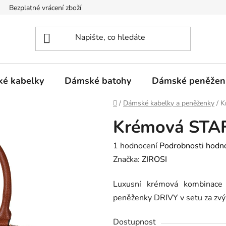
Bezplatné vrácení zboží
é kabelky
Dámské batohy
Dámské peněžen
Domů
/
Dámské kabelky a peněženky
/
K
Krémová STAF
Průměrné
1 hodnocení
Podrobnosti hodn
hodnocení
Značka:
ZIROSI
produktu
Luxusní krémová kombinace
je
peněženky DRIVY v setu za zv
5,0
z
Dostupnost