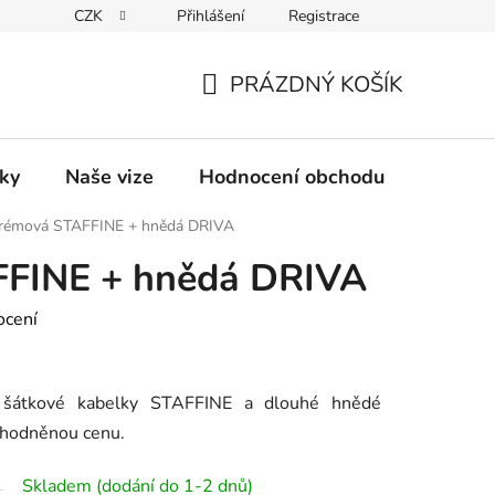
CZK
Přihlášení
Registrace
PRÁZDNÝ KOŠÍK
NÁKUPNÍ
KOŠÍK
ky
Naše vize
Hodnocení obchodu
Náš bl
rémová STAFFINE + hnědá DRIVA
FINE + hnědá DRIVA
ocení
 šátkové kabelky STAFFINE a dlouhé hnědé
ýhodněnou cenu.
Skladem (dodání do 1-2 dnů)