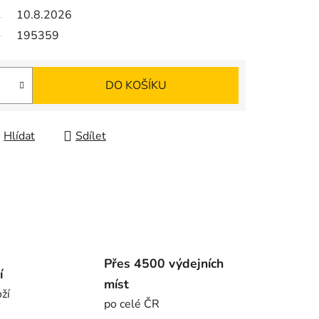
10.8.2026
195359
DO KOŠÍKU
Hlídat
Sdílet
Přes 4500 výdejních
í
míst
ží
po celé ČR