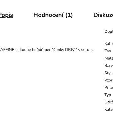
Popis
Hodnocení (1)
Diskuz
Dopl
Kate
TAFFINE a dlouhé hnědé peněženky DRIVY v setu za
Záru
Mate
Barv
Styl
Vzor
Příle
Typ
Udrž
Kate