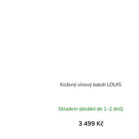
Kožený vínový batoh LOUIS
Průměrné
Skladem (dodání do 1-2 dnů)
hodnocení
produktu
3 499 Kč
je
5,0