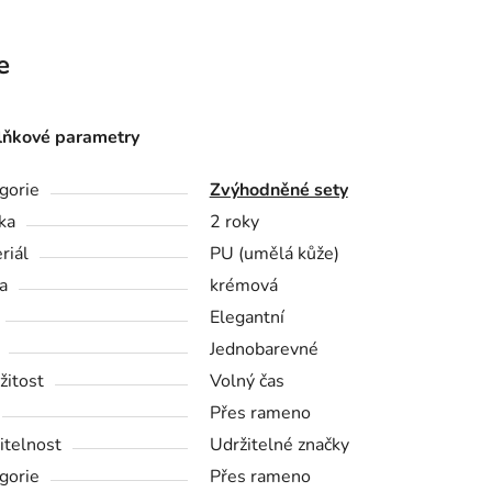
e
ňkové parametry
gorie
Zvýhodněné sety
ka
2 roky
riál
PU (umělá kůže)
a
krémová
Elegantní
Jednobarevné
žitost
Volný čas
Přes rameno
itelnost
Udržitelné značky
gorie
Přes rameno