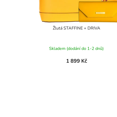
Žlutá STAFFINE + DRIVA
Průměrné
Skladem (dodání do 1-2 dnů)
hodnocení
produktu
1 899 Kč
je
5,0
z
5
hvězdiček.