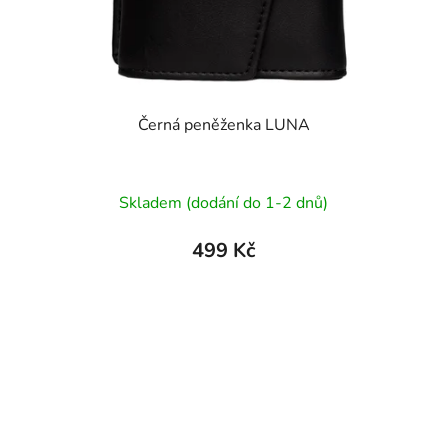
Černá peněženka LUNA
Průměrné
Skladem (dodání do 1-2 dnů)
hodnocení
produktu
499 Kč
je
5,0
z
5
hvězdiček.