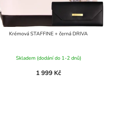
Krémová STAFFINE + černá DRIVA
Průměrné
Skladem (dodání do 1-2 dnů)
hodnocení
produktu
1 999 Kč
je
5,0
z
5
hvězdiček.