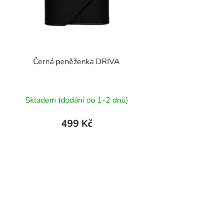
Černá peněženka DRIVA
Průměrné
Skladem (dodání do 1-2 dnů)
hodnocení
produktu
499 Kč
je
5,0
z
5
hvězdiček.