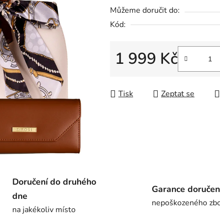
5
Můžeme doručit do:
hvězdiček.
Kód:
1 999 Kč
Měrná cena:
Tisk
Zeptat se
Doručení do druhého
Garance doručen
dne
nepoškozeného zbo
na jakékoliv místo