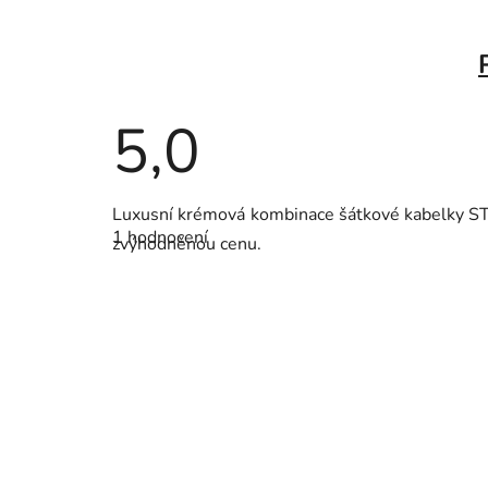
5,0
Průměrné
Luxusní krémová kombinace šátkové kabelky S
hodnocení
1 hodnocení
produktu
zvýhodněnou cenu.
je
5,0
z
5
hvězdiček.