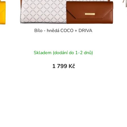
Bílo - hnědá COCO + DRIVA
Průměrné
Skladem (dodání do 1-2 dnů)
hodnocení
produktu
1 799 Kč
je
5,0
z
5
hvězdiček.